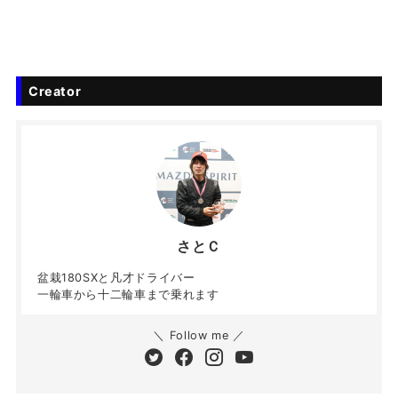
Creator
さとＣ
盆栽180SXと凡才ドライバー
一輪車から十二輪車まで乗れます
＼ Follow me ／