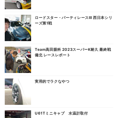
ロードスター・パーティレースⅢ 西日本シリ
ーズ第1戦
Team高田眼科 2023スーパーK耐久 最終戦
備北 レースレポート
実用的でラクなやつ
U61Tミニキャブ 水温計取付