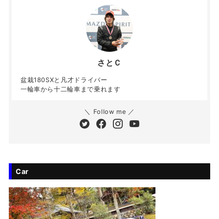
さとＣ
盆栽180SXと凡才ドライバー
一輪車から十二輪車まで乗れます
＼ Follow me ／
Car