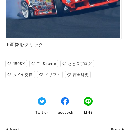
↑画像をクリック
180SX
T'sSquare
さとＣブログ
タイヤ交換
ドリフト
吉田郷史
Twitter
facebook
LINE
Next
Prev