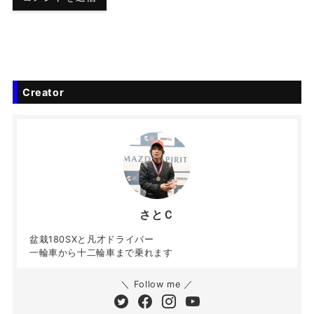
Creator
さとＣ
盆栽180SXと凡才ドライバー
一輪車から十二輪車まで乗れます
＼ Follow me ／