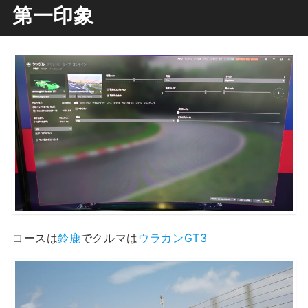
第一印象
コースは
鈴鹿
でクルマは
ウラカンGT3