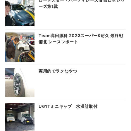
ロードスター・パーティレースⅢ 西日本シリ
ーズ第1戦
Team高田眼科 2023スーパーK耐久 最終戦
備北 レースレポート
実用的でラクなやつ
U61Tミニキャブ 水温計取付