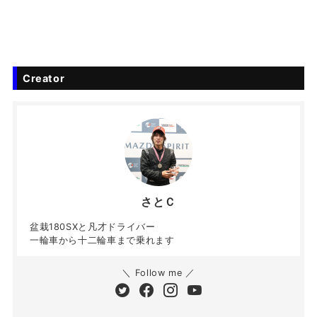
Creator
さとＣ
盆栽180SXと凡才ドライバー
一輪車から十二輪車まで乗れます
＼ Follow me ／