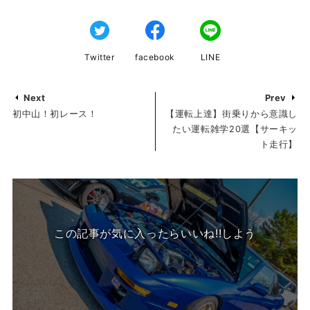
Twitter
facebook
LINE
Next
Prev
初中山！初レース！
【運転上達】街乗りから意識し
たい運転雑学20選【サーキッ
ト走行】
この記事が気に入ったらいいね!!しよう