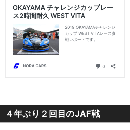
４年ぶり２回目のJAF戦